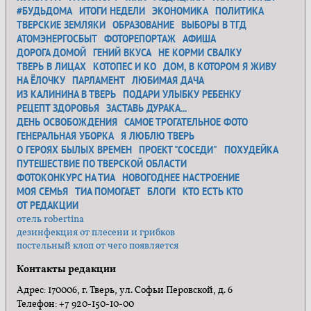
#БУДЬДОМА
ИТОГИ НЕДЕЛИ
ЭКОНОМИКА
ПОЛИТИКА
ТВЕРСКИЕ ЗЕМЛЯКИ
ОБРАЗОВАНИЕ
ВЫБОРЫ В ТГД
АТОМЭНЕРГОСБЫТ
ФОТОРЕПОРТАЖ
АФИША
ДОРОГА ДОМОЙ
ГЕНИЙ ВКУСА
НЕ КОРМИ СВАЛКУ
ТВЕРЬ В ЛИЦАХ
КОТОПЕС И КО
ДОМ, В КОТОРОМ Я ЖИВУ
НА ЁЛОЧКУ
ПАРЛАМЕНТ
ЛЮБИМАЯ ДАЧА
ИЗ КАЛИНИНА В ТВЕРЬ
ПОДАРИ УЛЫБКУ РЕБЕНКУ
РЕЦЕПТ ЗДОРОВЬЯ
ЗАСТАВЬ ДУРАКА...
ДЕНЬ ОСВОБОЖДЕНИЯ
САМОЕ ТРОГАТЕЛЬНОЕ ФОТО
ГЕНЕРАЛЬНАЯ УБОРКА
Я ЛЮБЛЮ ТВЕРЬ
О ГЕРОЯХ БЫЛЫХ ВРЕМЕН
ПРОЕКТ "СОСЕДИ"
ПОХУДЕЙКА
ПУТЕШЕСТВИЕ ПО ТВЕРСКОЙ ОБЛАСТИ
ФОТОКОНКУРС НА ТИА
НОВОГОДНЕЕ НАСТРОЕНИЕ
МОЯ СЕМЬЯ
ТИА ПОМОГАЕТ
БЛОГИ
КТО ЕСТЬ КТО
ОТ РЕДАКЦИИ
отель robertina
дезинфекция от плесени и грибков
постельный клоп от чего появляется
Контакты редакции
Адрес: 170006, г. Тверь, ул. Софьи Перовской, д. 6
Телефон: +7 920-150-10-00