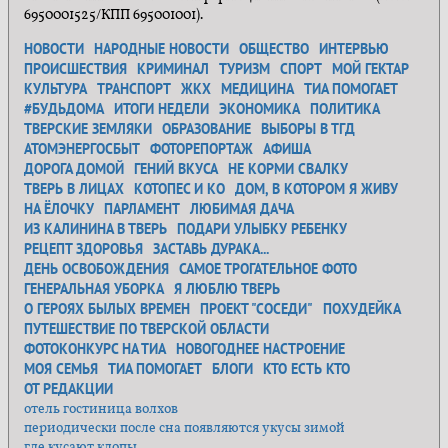
6950001525/КПП 695001001).
НОВОСТИ
НАРОДНЫЕ НОВОСТИ
ОБЩЕСТВО
ИНТЕРВЬЮ
ПРОИСШЕСТВИЯ
КРИМИНАЛ
ТУРИЗМ
СПОРТ
МОЙ ГЕКТАР
КУЛЬТУРА
ТРАНСПОРТ
ЖКХ
МЕДИЦИНА
ТИА ПОМОГАЕТ
#БУДЬДОМА
ИТОГИ НЕДЕЛИ
ЭКОНОМИКА
ПОЛИТИКА
ТВЕРСКИЕ ЗЕМЛЯКИ
ОБРАЗОВАНИЕ
ВЫБОРЫ В ТГД
АТОМЭНЕРГОСБЫТ
ФОТОРЕПОРТАЖ
АФИША
ДОРОГА ДОМОЙ
ГЕНИЙ ВКУСА
НЕ КОРМИ СВАЛКУ
ТВЕРЬ В ЛИЦАХ
КОТОПЕС И КО
ДОМ, В КОТОРОМ Я ЖИВУ
НА ЁЛОЧКУ
ПАРЛАМЕНТ
ЛЮБИМАЯ ДАЧА
ИЗ КАЛИНИНА В ТВЕРЬ
ПОДАРИ УЛЫБКУ РЕБЕНКУ
РЕЦЕПТ ЗДОРОВЬЯ
ЗАСТАВЬ ДУРАКА...
ДЕНЬ ОСВОБОЖДЕНИЯ
САМОЕ ТРОГАТЕЛЬНОЕ ФОТО
ГЕНЕРАЛЬНАЯ УБОРКА
Я ЛЮБЛЮ ТВЕРЬ
О ГЕРОЯХ БЫЛЫХ ВРЕМЕН
ПРОЕКТ "СОСЕДИ"
ПОХУДЕЙКА
ПУТЕШЕСТВИЕ ПО ТВЕРСКОЙ ОБЛАСТИ
ФОТОКОНКУРС НА ТИА
НОВОГОДНЕЕ НАСТРОЕНИЕ
МОЯ СЕМЬЯ
ТИА ПОМОГАЕТ
БЛОГИ
КТО ЕСТЬ КТО
ОТ РЕДАКЦИИ
отель гостиница волхов
периодически после сна появляются укусы зимой
где кусают клопы