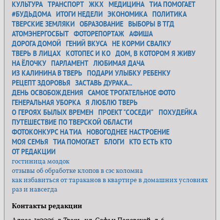
КУЛЬТУРА
ТРАНСПОРТ
ЖКХ
МЕДИЦИНА
ТИА ПОМОГАЕТ
#БУДЬДОМА
ИТОГИ НЕДЕЛИ
ЭКОНОМИКА
ПОЛИТИКА
ТВЕРСКИЕ ЗЕМЛЯКИ
ОБРАЗОВАНИЕ
ВЫБОРЫ В ТГД
АТОМЭНЕРГОСБЫТ
ФОТОРЕПОРТАЖ
АФИША
ДОРОГА ДОМОЙ
ГЕНИЙ ВКУСА
НЕ КОРМИ СВАЛКУ
ТВЕРЬ В ЛИЦАХ
КОТОПЕС И КО
ДОМ, В КОТОРОМ Я ЖИВУ
НА ЁЛОЧКУ
ПАРЛАМЕНТ
ЛЮБИМАЯ ДАЧА
ИЗ КАЛИНИНА В ТВЕРЬ
ПОДАРИ УЛЫБКУ РЕБЕНКУ
РЕЦЕПТ ЗДОРОВЬЯ
ЗАСТАВЬ ДУРАКА...
ДЕНЬ ОСВОБОЖДЕНИЯ
САМОЕ ТРОГАТЕЛЬНОЕ ФОТО
ГЕНЕРАЛЬНАЯ УБОРКА
Я ЛЮБЛЮ ТВЕРЬ
О ГЕРОЯХ БЫЛЫХ ВРЕМЕН
ПРОЕКТ "СОСЕДИ"
ПОХУДЕЙКА
ПУТЕШЕСТВИЕ ПО ТВЕРСКОЙ ОБЛАСТИ
ФОТОКОНКУРС НА ТИА
НОВОГОДНЕЕ НАСТРОЕНИЕ
МОЯ СЕМЬЯ
ТИА ПОМОГАЕТ
БЛОГИ
КТО ЕСТЬ КТО
ОТ РЕДАКЦИИ
гостиница моздок
отзывы об обработке клопов в сэс коломна
как избавиться от тараканов в квартире в домашних условиях
раз и навсегда
Контакты редакции