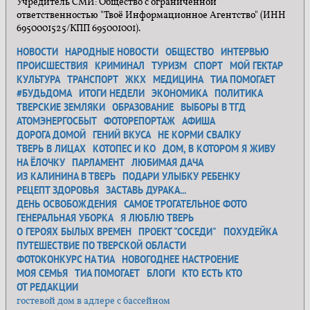
Учредитель СМИ: Общество с ограниченной
ответственностью "Твоё Информационное Агентство" (ИНН
6950001525/КПП 695001001).
НОВОСТИ
НАРОДНЫЕ НОВОСТИ
ОБЩЕСТВО
ИНТЕРВЬЮ
ПРОИСШЕСТВИЯ
КРИМИНАЛ
ТУРИЗМ
СПОРТ
МОЙ ГЕКТАР
КУЛЬТУРА
ТРАНСПОРТ
ЖКХ
МЕДИЦИНА
ТИА ПОМОГАЕТ
#БУДЬДОМА
ИТОГИ НЕДЕЛИ
ЭКОНОМИКА
ПОЛИТИКА
ТВЕРСКИЕ ЗЕМЛЯКИ
ОБРАЗОВАНИЕ
ВЫБОРЫ В ТГД
АТОМЭНЕРГОСБЫТ
ФОТОРЕПОРТАЖ
АФИША
ДОРОГА ДОМОЙ
ГЕНИЙ ВКУСА
НЕ КОРМИ СВАЛКУ
ТВЕРЬ В ЛИЦАХ
КОТОПЕС И КО
ДОМ, В КОТОРОМ Я ЖИВУ
НА ЁЛОЧКУ
ПАРЛАМЕНТ
ЛЮБИМАЯ ДАЧА
ИЗ КАЛИНИНА В ТВЕРЬ
ПОДАРИ УЛЫБКУ РЕБЕНКУ
РЕЦЕПТ ЗДОРОВЬЯ
ЗАСТАВЬ ДУРАКА...
ДЕНЬ ОСВОБОЖДЕНИЯ
САМОЕ ТРОГАТЕЛЬНОЕ ФОТО
ГЕНЕРАЛЬНАЯ УБОРКА
Я ЛЮБЛЮ ТВЕРЬ
О ГЕРОЯХ БЫЛЫХ ВРЕМЕН
ПРОЕКТ "СОСЕДИ"
ПОХУДЕЙКА
ПУТЕШЕСТВИЕ ПО ТВЕРСКОЙ ОБЛАСТИ
ФОТОКОНКУРС НА ТИА
НОВОГОДНЕЕ НАСТРОЕНИЕ
МОЯ СЕМЬЯ
ТИА ПОМОГАЕТ
БЛОГИ
КТО ЕСТЬ КТО
ОТ РЕДАКЦИИ
гостевой дом в адлере с бассейном