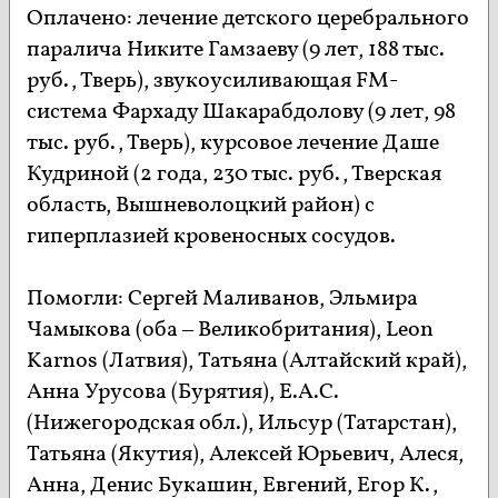
Оплачено: лечение детского церебрального
паралича Никите Гамзаеву (9 лет, 188 тыс.
руб., Тверь), звукоусиливающая FM-
система Фархаду Шакарабдолову (9 лет, 98
тыс. руб., Тверь), курсовое лечение Даше
Кудриной (2 года, 230 тыс. руб., Тверская
область, Вышневолоцкий район) с
гиперплазией кровеносных сосудов.
Помогли: Сергей Маливанов, Эльмира
Чамыкова (оба – Великобритания), Leon
Karnos (Латвия), Татьяна (Алтайский край),
Анна Урусова (Бурятия), Е.А.С.
(Нижегородская обл.), Ильсур (Татарстан),
Татьяна (Якутия), Алексей Юрьевич, Алеся,
Анна, Денис Букашин, Евгений, Егор К.,