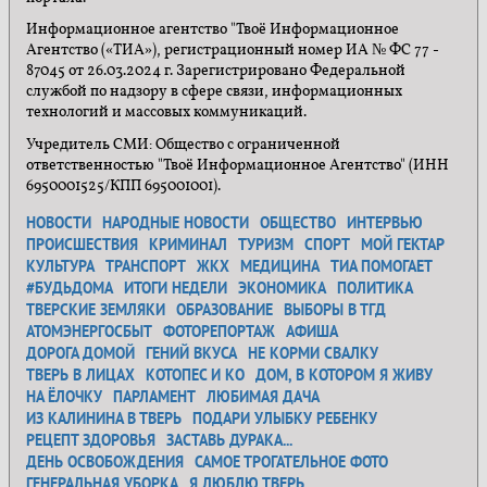
Информационное агентство "Твоё Информационное
Агентство («ТИА»), регистрационный номер ИА № ФС 77 -
87045 от 26.03.2024 г. Зарегистрировано Федеральной
службой по надзору в сфере связи, информационных
технологий и массовых коммуникаций.
Учредитель СМИ: Общество с ограниченной
ответственностью "Твоё Информационное Агентство" (ИНН
6950001525/КПП 695001001).
НОВОСТИ
НАРОДНЫЕ НОВОСТИ
ОБЩЕСТВО
ИНТЕРВЬЮ
ПРОИСШЕСТВИЯ
КРИМИНАЛ
ТУРИЗМ
СПОРТ
МОЙ ГЕКТАР
КУЛЬТУРА
ТРАНСПОРТ
ЖКХ
МЕДИЦИНА
ТИА ПОМОГАЕТ
#БУДЬДОМА
ИТОГИ НЕДЕЛИ
ЭКОНОМИКА
ПОЛИТИКА
ТВЕРСКИЕ ЗЕМЛЯКИ
ОБРАЗОВАНИЕ
ВЫБОРЫ В ТГД
АТОМЭНЕРГОСБЫТ
ФОТОРЕПОРТАЖ
АФИША
ДОРОГА ДОМОЙ
ГЕНИЙ ВКУСА
НЕ КОРМИ СВАЛКУ
ТВЕРЬ В ЛИЦАХ
КОТОПЕС И КО
ДОМ, В КОТОРОМ Я ЖИВУ
НА ЁЛОЧКУ
ПАРЛАМЕНТ
ЛЮБИМАЯ ДАЧА
ИЗ КАЛИНИНА В ТВЕРЬ
ПОДАРИ УЛЫБКУ РЕБЕНКУ
РЕЦЕПТ ЗДОРОВЬЯ
ЗАСТАВЬ ДУРАКА...
ДЕНЬ ОСВОБОЖДЕНИЯ
САМОЕ ТРОГАТЕЛЬНОЕ ФОТО
ГЕНЕРАЛЬНАЯ УБОРКА
Я ЛЮБЛЮ ТВЕРЬ