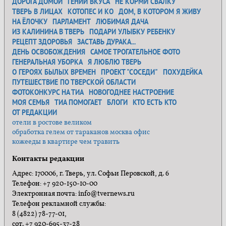
ДОРОГА ДОМОЙ
ГЕНИЙ ВКУСА
НЕ КОРМИ СВАЛКУ
ТВЕРЬ В ЛИЦАХ
КОТОПЕС И КО
ДОМ, В КОТОРОМ Я ЖИВУ
НА ЁЛОЧКУ
ПАРЛАМЕНТ
ЛЮБИМАЯ ДАЧА
ИЗ КАЛИНИНА В ТВЕРЬ
ПОДАРИ УЛЫБКУ РЕБЕНКУ
РЕЦЕПТ ЗДОРОВЬЯ
ЗАСТАВЬ ДУРАКА...
ДЕНЬ ОСВОБОЖДЕНИЯ
САМОЕ ТРОГАТЕЛЬНОЕ ФОТО
ГЕНЕРАЛЬНАЯ УБОРКА
Я ЛЮБЛЮ ТВЕРЬ
О ГЕРОЯХ БЫЛЫХ ВРЕМЕН
ПРОЕКТ "СОСЕДИ"
ПОХУДЕЙКА
ПУТЕШЕСТВИЕ ПО ТВЕРСКОЙ ОБЛАСТИ
ФОТОКОНКУРС НА ТИА
НОВОГОДНЕЕ НАСТРОЕНИЕ
МОЯ СЕМЬЯ
ТИА ПОМОГАЕТ
БЛОГИ
КТО ЕСТЬ КТО
ОТ РЕДАКЦИИ
отели в ростове великом
обработка гелем от тараканов москва офис
кожееды в квартире чем травить
Контакты редакции
Адрес: 170006, г. Тверь, ул. Софьи Перовской, д. 6
Телефон: +7 920-150-10-00
Электронная почта: info@tvernews.ru
Телефон рекламной службы:
8 (4822) 78-77-01,
сот. +7 920-695-37-28