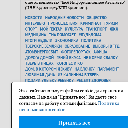
ответственностью "Твоё Информационное Агентство"
(ИНН 6950001525/КПП 695001001).
НОВОСТИ
НАРОДНЫЕ НОВОСТИ
ОБЩЕСТВО
ИНТЕРВЬЮ
ПРОИСШЕСТВИЯ
КРИМИНАЛ
ТУРИЗМ
СПОРТ
МОЙ ГЕКТАР
КУЛЬТУРА
ТРАНСПОРТ
ЖКХ
МЕДИЦИНА
ТИА ПОМОГАЕТ
#БУДЬДОМА
ИТОГИ НЕДЕЛИ
ЭКОНОМИКА
ПОЛИТИКА
ТВЕРСКИЕ ЗЕМЛЯКИ
ОБРАЗОВАНИЕ
ВЫБОРЫ В ТГД
АТОМЭНЕРГОСБЫТ
ФОТОРЕПОРТАЖ
АФИША
ДОРОГА ДОМОЙ
ГЕНИЙ ВКУСА
НЕ КОРМИ СВАЛКУ
ТВЕРЬ В ЛИЦАХ
КОТОПЕС И КО
ДОМ, В КОТОРОМ Я ЖИВУ
НА ЁЛОЧКУ
ПАРЛАМЕНТ
ЛЮБИМАЯ ДАЧА
ИЗ КАЛИНИНА В ТВЕРЬ
ПОДАРИ УЛЫБКУ РЕБЕНКУ
РЕЦЕПТ ЗДОРОВЬЯ
ЗАСТАВЬ ДУРАКА...
ДЕНЬ ОСВОБОЖДЕНИЯ
Этот сайт использует файлы cookie для хранения
САМОЕ ТРОГАТЕЛЬНОЕ ФОТО
ГЕНЕРАЛЬНАЯ УБОРКА
данных. Нажимая "Принять все", Вы даете свое
Я ЛЮБЛЮ ТВЕРЬ
О ГЕРОЯХ БЫЛЫХ ВРЕМЕН
согласие на работу с этими файлами.
Политика
ПРОЕКТ "СОСЕДИ"
ПОХУДЕЙКА
ПУТЕШЕСТВИЕ ПО ТВЕРСКОЙ ОБЛАСТИ
использования cookie
ФОТОКОНКУРС НА ТИА
НОВОГОДНЕЕ НАСТРОЕНИЕ
МОЯ СЕМЬЯ
ТИА ПОМОГАЕТ
БЛОГИ
КТО ЕСТЬ КТО
Принять все
ОТ РЕДАКЦИИ