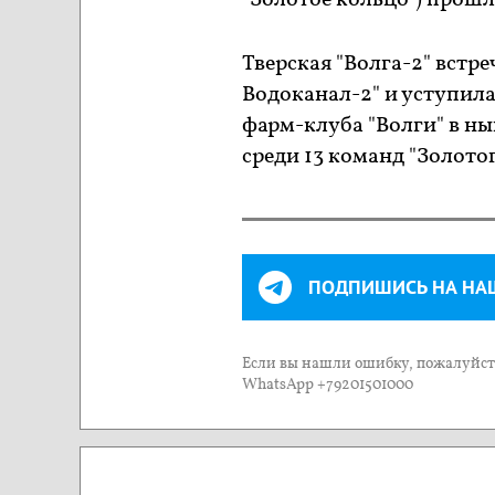
"Золотое кольцо") прошл
Тверская "Волга-2" встр
Водоканал-2" и уступила
фарм-клуба "Волги" в ны
среди 13 команд "Золотог
ПОДПИШИСЬ НА НА
Если вы нашли ошибку, пожалуйста
WhatsApp +79201501000