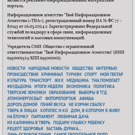
являются рекламно-информационными материалами
портала.
Информационное агентство "Твоё Информационное
Агентство («ТИА»), регистрационный номер ИА № ФС 77 -
87045 от 26.03.2024 г. Зарегистрировано Федеральной
службой по надзору в сфере связи, информационных
технологий и массовых коммуникаций.
Учредитель СМИ: Общество с ограниченной
ответственностью "Твоё Информационное Агентство" (ИНН
6950001525/КПП 695001001).
НОВОСТИ
НАРОДНЫЕ НОВОСТИ
ОБЩЕСТВО
ИНТЕРВЬЮ
ПРОИСШЕСТВИЯ
КРИМИНАЛ
ТУРИЗМ
СПОРТ
МОЙ ГЕКТАР
КУЛЬТУРА
ТРАНСПОРТ
ЖКХ
МЕДИЦИНА
ТИА ПОМОГАЕТ
#БУДЬДОМА
ИТОГИ НЕДЕЛИ
ЭКОНОМИКА
ПОЛИТИКА
ТВЕРСКИЕ ЗЕМЛЯКИ
ОБРАЗОВАНИЕ
ВЫБОРЫ В ТГД
АТОМЭНЕРГОСБЫТ
ФОТОРЕПОРТАЖ
АФИША
ДОРОГА ДОМОЙ
ГЕНИЙ ВКУСА
НЕ КОРМИ СВАЛКУ
ТВЕРЬ В ЛИЦАХ
КОТОПЕС И КО
ДОМ, В КОТОРОМ Я ЖИВУ
НА ЁЛОЧКУ
ПАРЛАМЕНТ
ЛЮБИМАЯ ДАЧА
ИЗ КАЛИНИНА В ТВЕРЬ
ПОДАРИ УЛЫБКУ РЕБЕНКУ
РЕЦЕПТ ЗДОРОВЬЯ
ЗАСТАВЬ ДУРАКА...
ДЕНЬ ОСВОБОЖДЕНИЯ
САМОЕ ТРОГАТЕЛЬНОЕ ФОТО