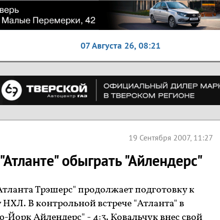
07 Августа 26,
08:21
19 Сентября 2007, 11:27
"Атланте" обыграть "Айлендерс"
Атланта Трэшерс" продолжает подготовку к
НХЛ. В контрольной встрече "Атланта" в
-Йорк Айлендерс" - 4:3. Ковальчук внес свой