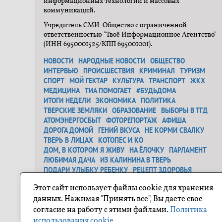
информационных технологий и массовых
коммуникаций.
Учредитель СМИ: Общество с ограниченной
ответственностью "Твоё Информационное Агентство"
(ИНН 6950001525/КПП 695001001).
НОВОСТИ
НАРОДНЫЕ НОВОСТИ
ОБЩЕСТВО
ИНТЕРВЬЮ
ПРОИСШЕСТВИЯ
КРИМИНАЛ
ТУРИЗМ
СПОРТ
МОЙ ГЕКТАР
КУЛЬТУРА
ТРАНСПОРТ
ЖКХ
МЕДИЦИНА
ТИА ПОМОГАЕТ
#БУДЬДОМА
ИТОГИ НЕДЕЛИ
ЭКОНОМИКА
ПОЛИТИКА
ТВЕРСКИЕ ЗЕМЛЯКИ
ОБРАЗОВАНИЕ
ВЫБОРЫ В ТГД
АТОМЭНЕРГОСБЫТ
ФОТОРЕПОРТАЖ
АФИША
ДОРОГА ДОМОЙ
ГЕНИЙ ВКУСА
НЕ КОРМИ СВАЛКУ
ТВЕРЬ В ЛИЦАХ
КОТОПЕС И КО
ДОМ, В КОТОРОМ Я ЖИВУ
НА ЁЛОЧКУ
ПАРЛАМЕНТ
ЛЮБИМАЯ ДАЧА
ИЗ КАЛИНИНА В ТВЕРЬ
ПОДАРИ УЛЫБКУ РЕБЕНКУ
РЕЦЕПТ ЗДОРОВЬЯ
ЗАСТАВЬ ДУРАКА...
ДЕНЬ ОСВОБОЖДЕНИЯ
Этот сайт использует файлы cookie для хранения
САМОЕ ТРОГАТЕЛЬНОЕ ФОТО
ГЕНЕРАЛЬНАЯ УБОРКА
данных. Нажимая "Принять все", Вы даете свое
Я ЛЮБЛЮ ТВЕРЬ
О ГЕРОЯХ БЫЛЫХ ВРЕМЕН
согласие на работу с этими файлами.
Политика
ПРОЕКТ "СОСЕДИ"
ПОХУДЕЙКА
ПУТЕШЕСТВИЕ ПО ТВЕРСКОЙ ОБЛАСТИ
использования cookie