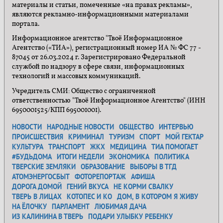
материалы и статьи, помеченные «на правах рекламы»,
являются рекламно-информационными материалами
портала.
Информационное агентство "Твоё Информационное
Агентство («ТИА»), регистрационный номер ИА № ФС 77 -
87045 от 26.03.2024 г. Зарегистрировано Федеральной
службой по надзору в сфере связи, информационных
технологий и массовых коммуникаций.
Учредитель СМИ: Общество с ограниченной
ответственностью "Твоё Информационное Агентство" (ИНН
6950001525/КПП 695001001).
НОВОСТИ
НАРОДНЫЕ НОВОСТИ
ОБЩЕСТВО
ИНТЕРВЬЮ
ПРОИСШЕСТВИЯ
КРИМИНАЛ
ТУРИЗМ
СПОРТ
МОЙ ГЕКТАР
КУЛЬТУРА
ТРАНСПОРТ
ЖКХ
МЕДИЦИНА
ТИА ПОМОГАЕТ
#БУДЬДОМА
ИТОГИ НЕДЕЛИ
ЭКОНОМИКА
ПОЛИТИКА
ТВЕРСКИЕ ЗЕМЛЯКИ
ОБРАЗОВАНИЕ
ВЫБОРЫ В ТГД
АТОМЭНЕРГОСБЫТ
ФОТОРЕПОРТАЖ
АФИША
ДОРОГА ДОМОЙ
ГЕНИЙ ВКУСА
НЕ КОРМИ СВАЛКУ
ТВЕРЬ В ЛИЦАХ
КОТОПЕС И КО
ДОМ, В КОТОРОМ Я ЖИВУ
НА ЁЛОЧКУ
ПАРЛАМЕНТ
ЛЮБИМАЯ ДАЧА
ИЗ КАЛИНИНА В ТВЕРЬ
ПОДАРИ УЛЫБКУ РЕБЕНКУ