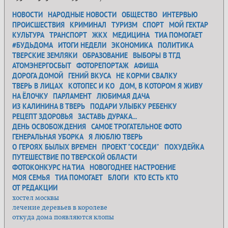
НОВОСТИ
НАРОДНЫЕ НОВОСТИ
ОБЩЕСТВО
ИНТЕРВЬЮ
ПРОИСШЕСТВИЯ
КРИМИНАЛ
ТУРИЗМ
СПОРТ
МОЙ ГЕКТАР
КУЛЬТУРА
ТРАНСПОРТ
ЖКХ
МЕДИЦИНА
ТИА ПОМОГАЕТ
#БУДЬДОМА
ИТОГИ НЕДЕЛИ
ЭКОНОМИКА
ПОЛИТИКА
ТВЕРСКИЕ ЗЕМЛЯКИ
ОБРАЗОВАНИЕ
ВЫБОРЫ В ТГД
АТОМЭНЕРГОСБЫТ
ФОТОРЕПОРТАЖ
АФИША
ДОРОГА ДОМОЙ
ГЕНИЙ ВКУСА
НЕ КОРМИ СВАЛКУ
ТВЕРЬ В ЛИЦАХ
КОТОПЕС И КО
ДОМ, В КОТОРОМ Я ЖИВУ
НА ЁЛОЧКУ
ПАРЛАМЕНТ
ЛЮБИМАЯ ДАЧА
ИЗ КАЛИНИНА В ТВЕРЬ
ПОДАРИ УЛЫБКУ РЕБЕНКУ
РЕЦЕПТ ЗДОРОВЬЯ
ЗАСТАВЬ ДУРАКА...
ДЕНЬ ОСВОБОЖДЕНИЯ
САМОЕ ТРОГАТЕЛЬНОЕ ФОТО
ГЕНЕРАЛЬНАЯ УБОРКА
Я ЛЮБЛЮ ТВЕРЬ
О ГЕРОЯХ БЫЛЫХ ВРЕМЕН
ПРОЕКТ "СОСЕДИ"
ПОХУДЕЙКА
ПУТЕШЕСТВИЕ ПО ТВЕРСКОЙ ОБЛАСТИ
ФОТОКОНКУРС НА ТИА
НОВОГОДНЕЕ НАСТРОЕНИЕ
МОЯ СЕМЬЯ
ТИА ПОМОГАЕТ
БЛОГИ
КТО ЕСТЬ КТО
ОТ РЕДАКЦИИ
хостел москвы
лечение деревьев в королеве
откуда дома появляются клопы