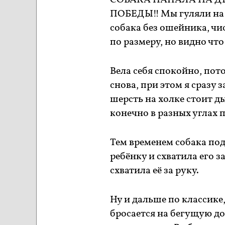
СОБАКА НАПАЛА НА Д
ПОБЕДЫ‼️ Мы гуляли на 
собака без ошейника, чи
по размеру, но видно чт
Вела себя спокойно, пот
снова, при этом я сразу 
шерсть на холке стоит ды
конечно в разных углах 
Тем временем собака по
ребёнку и схватила его з
схватила её за руку.
Ну и дальше по классике,
бросается на бегущую доч