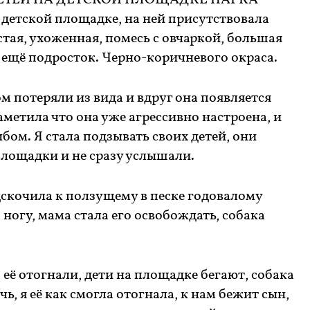
ЕТЕЙ НА ДЕТСКОЙ ПЛОЩАДКЕ ПАРКА
детской площадке, на ней присутствовала
стая, ухоженная, помесь с овчаркой, большая
о ещё подросток. Черно-коричневого окраса.
ом потеряли из вида и вдруг она появляется
заметила что она уже агрессивно настроена, и
бом. Я стала подзывать своих детей, они
площадки и не сразу услышали.
дскочила к ползущему в песке годовалому
а ногу, мама стала его освобождать, собака
 её отогнали, дети на площадке бегают, собака
ь, я её как смогла отогнала, к нам бежит сын,