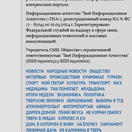
материалами портала.
Информационное агентство "Твоё Информационное
Агентство («ТИА»), регистрационный номер ИА № ФС
77 - 87045 от 26.03.2024 г. Зарегистрировано
Федеральной службой по надзору в сфере связи,
информационных технологий и массовых
коммуникаций.
Учредитель СМИ: Общество с ограниченной
ответственностью "Твоё Информационное Агентство"
(ИНН 6950001525/КПП 695001001).
НОВОСТИ
НАРОДНЫЕ НОВОСТИ
ОБЩЕСТВО
ИНТЕРВЬЮ
ПРОИСШЕСТВИЯ
КРИМИНАЛ
ТУРИЗМ
СПОРТ
МОЙ ГЕКТАР
КУЛЬТУРА
ТРАНСПОРТ
ЖКХ
МЕДИЦИНА
ТИА ПОМОГАЕТ
#БУДЬДОМА
ИТОГИ НЕДЕЛИ
ЭКОНОМИКА
ПОЛИТИКА
ТВЕРСКИЕ ЗЕМЛЯКИ
ОБРАЗОВАНИЕ
ВЫБОРЫ В ТГД
АТОМЭНЕРГОСБЫТ
ФОТОРЕПОРТАЖ
АФИША
ДОРОГА ДОМОЙ
ГЕНИЙ ВКУСА
НЕ КОРМИ СВАЛКУ
ТВЕРЬ В ЛИЦАХ
КОТОПЕС И КО
ДОМ, В КОТОРОМ Я ЖИВУ
НА ЁЛОЧКУ
ПАРЛАМЕНТ
ЛЮБИМАЯ ДАЧА
ИЗ КАЛИНИНА В ТВЕРЬ