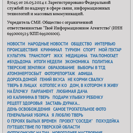
87045 от 26.03.2024 г. Зарегистрировано Федеральной
службой по надзору в сфере связи, информационных
технологий и массовых коммуникаций.
Учредитель СМИ: Общество с ограниченной
ответственностью "Твоё Информационное Агентство" (ИНН
6950001525/КПП 695001001).
НОВОСТИ
НАРОДНЫЕ НОВОСТИ
ОБЩЕСТВО
ИНТЕРВЬЮ
ПРОИСШЕСТВИЯ
КРИМИНАЛ
ТУРИЗМ
СПОРТ
МОЙ ГЕКТАР
КУЛЬТУРА
ТРАНСПОРТ
ЖКХ
МЕДИЦИНА
ТИА ПОМОГАЕТ
#БУДЬДОМА
ИТОГИ НЕДЕЛИ
ЭКОНОМИКА
ПОЛИТИКА
ТВЕРСКИЕ ЗЕМЛЯКИ
ОБРАЗОВАНИЕ
ВЫБОРЫ В ТГД
АТОМЭНЕРГОСБЫТ
ФОТОРЕПОРТАЖ
АФИША
ДОРОГА ДОМОЙ
ГЕНИЙ ВКУСА
НЕ КОРМИ СВАЛКУ
ТВЕРЬ В ЛИЦАХ
КОТОПЕС И КО
ДОМ, В КОТОРОМ Я ЖИВУ
НА ЁЛОЧКУ
ПАРЛАМЕНТ
ЛЮБИМАЯ ДАЧА
ИЗ КАЛИНИНА В ТВЕРЬ
ПОДАРИ УЛЫБКУ РЕБЕНКУ
РЕЦЕПТ ЗДОРОВЬЯ
ЗАСТАВЬ ДУРАКА...
ДЕНЬ ОСВОБОЖДЕНИЯ
САМОЕ ТРОГАТЕЛЬНОЕ ФОТО
ГЕНЕРАЛЬНАЯ УБОРКА
Я ЛЮБЛЮ ТВЕРЬ
О ГЕРОЯХ БЫЛЫХ ВРЕМЕН
ПРОЕКТ "СОСЕДИ"
ПОХУДЕЙКА
ПУТЕШЕСТВИЕ ПО ТВЕРСКОЙ ОБЛАСТИ