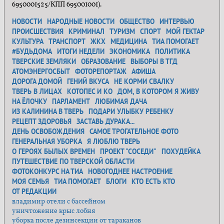
6950001525/КПП 695001001).
НОВОСТИ
НАРОДНЫЕ НОВОСТИ
ОБЩЕСТВО
ИНТЕРВЬЮ
ПРОИСШЕСТВИЯ
КРИМИНАЛ
ТУРИЗМ
СПОРТ
МОЙ ГЕКТАР
КУЛЬТУРА
ТРАНСПОРТ
ЖКХ
МЕДИЦИНА
ТИА ПОМОГАЕТ
#БУДЬДОМА
ИТОГИ НЕДЕЛИ
ЭКОНОМИКА
ПОЛИТИКА
ТВЕРСКИЕ ЗЕМЛЯКИ
ОБРАЗОВАНИЕ
ВЫБОРЫ В ТГД
АТОМЭНЕРГОСБЫТ
ФОТОРЕПОРТАЖ
АФИША
ДОРОГА ДОМОЙ
ГЕНИЙ ВКУСА
НЕ КОРМИ СВАЛКУ
ТВЕРЬ В ЛИЦАХ
КОТОПЕС И КО
ДОМ, В КОТОРОМ Я ЖИВУ
НА ЁЛОЧКУ
ПАРЛАМЕНТ
ЛЮБИМАЯ ДАЧА
ИЗ КАЛИНИНА В ТВЕРЬ
ПОДАРИ УЛЫБКУ РЕБЕНКУ
РЕЦЕПТ ЗДОРОВЬЯ
ЗАСТАВЬ ДУРАКА...
ДЕНЬ ОСВОБОЖДЕНИЯ
САМОЕ ТРОГАТЕЛЬНОЕ ФОТО
ГЕНЕРАЛЬНАЯ УБОРКА
Я ЛЮБЛЮ ТВЕРЬ
О ГЕРОЯХ БЫЛЫХ ВРЕМЕН
ПРОЕКТ "СОСЕДИ"
ПОХУДЕЙКА
ПУТЕШЕСТВИЕ ПО ТВЕРСКОЙ ОБЛАСТИ
ФОТОКОНКУРС НА ТИА
НОВОГОДНЕЕ НАСТРОЕНИЕ
МОЯ СЕМЬЯ
ТИА ПОМОГАЕТ
БЛОГИ
КТО ЕСТЬ КТО
ОТ РЕДАКЦИИ
владимир отели с бассейном
уничтожение крыс лобня
уборка после дезинсекции от тараканов