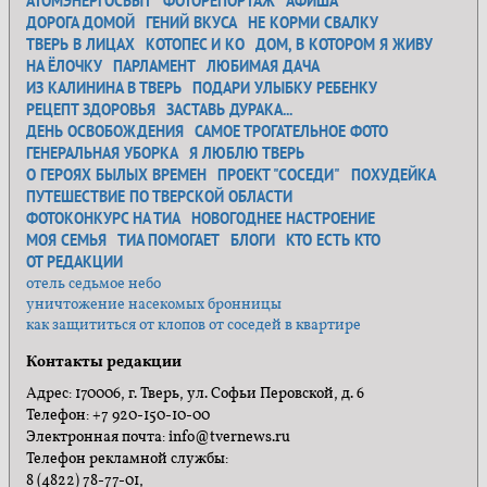
АТОМЭНЕРГОСБЫТ
ФОТОРЕПОРТАЖ
АФИША
ДОРОГА ДОМОЙ
ГЕНИЙ ВКУСА
НЕ КОРМИ СВАЛКУ
ТВЕРЬ В ЛИЦАХ
КОТОПЕС И КО
ДОМ, В КОТОРОМ Я ЖИВУ
НА ЁЛОЧКУ
ПАРЛАМЕНТ
ЛЮБИМАЯ ДАЧА
ИЗ КАЛИНИНА В ТВЕРЬ
ПОДАРИ УЛЫБКУ РЕБЕНКУ
РЕЦЕПТ ЗДОРОВЬЯ
ЗАСТАВЬ ДУРАКА...
ДЕНЬ ОСВОБОЖДЕНИЯ
САМОЕ ТРОГАТЕЛЬНОЕ ФОТО
ГЕНЕРАЛЬНАЯ УБОРКА
Я ЛЮБЛЮ ТВЕРЬ
О ГЕРОЯХ БЫЛЫХ ВРЕМЕН
ПРОЕКТ "СОСЕДИ"
ПОХУДЕЙКА
ПУТЕШЕСТВИЕ ПО ТВЕРСКОЙ ОБЛАСТИ
ФОТОКОНКУРС НА ТИА
НОВОГОДНЕЕ НАСТРОЕНИЕ
МОЯ СЕМЬЯ
ТИА ПОМОГАЕТ
БЛОГИ
КТО ЕСТЬ КТО
ОТ РЕДАКЦИИ
отель седьмое небо
уничтожение насекомых бронницы
как защититься от клопов от соседей в квартире
Контакты редакции
Адрес: 170006, г. Тверь, ул. Софьи Перовской, д. 6
Телефон: +7 920-150-10-00
Электронная почта: info@tvernews.ru
Телефон рекламной службы:
8 (4822) 78-77-01,