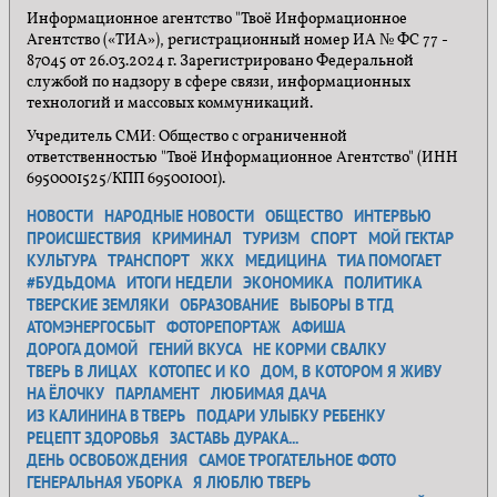
Информационное агентство "Твоё Информационное
Агентство («ТИА»), регистрационный номер ИА № ФС 77 -
87045 от 26.03.2024 г. Зарегистрировано Федеральной
службой по надзору в сфере связи, информационных
технологий и массовых коммуникаций.
Учредитель СМИ: Общество с ограниченной
ответственностью "Твоё Информационное Агентство" (ИНН
6950001525/КПП 695001001).
НОВОСТИ
НАРОДНЫЕ НОВОСТИ
ОБЩЕСТВО
ИНТЕРВЬЮ
ПРОИСШЕСТВИЯ
КРИМИНАЛ
ТУРИЗМ
СПОРТ
МОЙ ГЕКТАР
КУЛЬТУРА
ТРАНСПОРТ
ЖКХ
МЕДИЦИНА
ТИА ПОМОГАЕТ
#БУДЬДОМА
ИТОГИ НЕДЕЛИ
ЭКОНОМИКА
ПОЛИТИКА
ТВЕРСКИЕ ЗЕМЛЯКИ
ОБРАЗОВАНИЕ
ВЫБОРЫ В ТГД
АТОМЭНЕРГОСБЫТ
ФОТОРЕПОРТАЖ
АФИША
ДОРОГА ДОМОЙ
ГЕНИЙ ВКУСА
НЕ КОРМИ СВАЛКУ
ТВЕРЬ В ЛИЦАХ
КОТОПЕС И КО
ДОМ, В КОТОРОМ Я ЖИВУ
НА ЁЛОЧКУ
ПАРЛАМЕНТ
ЛЮБИМАЯ ДАЧА
ИЗ КАЛИНИНА В ТВЕРЬ
ПОДАРИ УЛЫБКУ РЕБЕНКУ
РЕЦЕПТ ЗДОРОВЬЯ
ЗАСТАВЬ ДУРАКА...
ДЕНЬ ОСВОБОЖДЕНИЯ
САМОЕ ТРОГАТЕЛЬНОЕ ФОТО
ГЕНЕРАЛЬНАЯ УБОРКА
Я ЛЮБЛЮ ТВЕРЬ