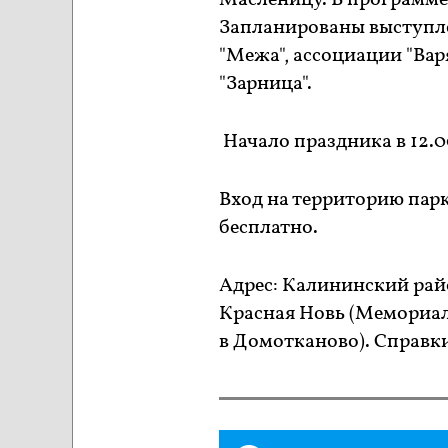
Масленицу. В программе 
Запланированы выступл
"Межа", ассоциации "Вар
"Зарница".
Начало праздника в 12.0
Вход на территорию парк
бесплатно.
Адрес: Калининский райо
Красная Новь (Мемориа
в Домотканово). Справки