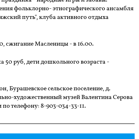
праздника - народные игры и забавы.
ения фольклорно- этнографического ансамбля
яжский путь", клуба активного отдыха
0, сжигание Масленицы - в 16.00.
а 50 руб, дети дошкольного возраста -
н, Бурашевское сельское поселение, д.
льно-художественный музей Валентина Серова
 по телефону: 8-903-034-33-11.