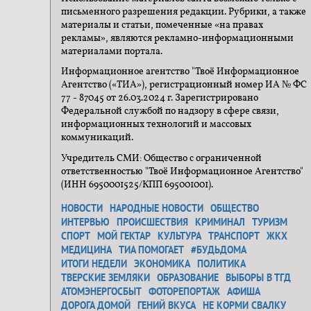
письменного разрешения редакции. Рубрики, а также
материалы и статьи, помеченные «на правах
рекламы», являются рекламно-информационными
материалами портала.
Информационное агентство "Твоё Информационное
Агентство («ТИА»), регистрационный номер ИА № ФС
77 - 87045 от 26.03.2024 г. Зарегистрировано
Федеральной службой по надзору в сфере связи,
информационных технологий и массовых
коммуникаций.
Учредитель СМИ: Общество с ограниченной
ответственностью "Твоё Информационное Агентство"
(ИНН 6950001525/КПП 695001001).
НОВОСТИ
НАРОДНЫЕ НОВОСТИ
ОБЩЕСТВО
ИНТЕРВЬЮ
ПРОИСШЕСТВИЯ
КРИМИНАЛ
ТУРИЗМ
СПОРТ
МОЙ ГЕКТАР
КУЛЬТУРА
ТРАНСПОРТ
ЖКХ
МЕДИЦИНА
ТИА ПОМОГАЕТ
#БУДЬДОМА
ИТОГИ НЕДЕЛИ
ЭКОНОМИКА
ПОЛИТИКА
ТВЕРСКИЕ ЗЕМЛЯКИ
ОБРАЗОВАНИЕ
ВЫБОРЫ В ТГД
АТОМЭНЕРГОСБЫТ
ФОТОРЕПОРТАЖ
АФИША
ДОРОГА ДОМОЙ
ГЕНИЙ ВКУСА
НЕ КОРМИ СВАЛКУ