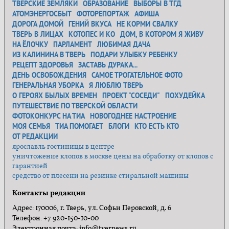
ТВЕРСКИЕ ЗЕМЛЯКИ
ОБРАЗОВАНИЕ
ВЫБОРЫ В ТГД
АТОМЭНЕРГОСБЫТ
ФОТОРЕПОРТАЖ
АФИША
ДОРОГА ДОМОЙ
ГЕНИЙ ВКУСА
НЕ КОРМИ СВАЛКУ
ТВЕРЬ В ЛИЦАХ
КОТОПЕС И КО
ДОМ, В КОТОРОМ Я ЖИВУ
НА ЁЛОЧКУ
ПАРЛАМЕНТ
ЛЮБИМАЯ ДАЧА
ИЗ КАЛИНИНА В ТВЕРЬ
ПОДАРИ УЛЫБКУ РЕБЕНКУ
РЕЦЕПТ ЗДОРОВЬЯ
ЗАСТАВЬ ДУРАКА...
ДЕНЬ ОСВОБОЖДЕНИЯ
САМОЕ ТРОГАТЕЛЬНОЕ ФОТО
ГЕНЕРАЛЬНАЯ УБОРКА
Я ЛЮБЛЮ ТВЕРЬ
О ГЕРОЯХ БЫЛЫХ ВРЕМЕН
ПРОЕКТ "СОСЕДИ"
ПОХУДЕЙКА
ПУТЕШЕСТВИЕ ПО ТВЕРСКОЙ ОБЛАСТИ
ФОТОКОНКУРС НА ТИА
НОВОГОДНЕЕ НАСТРОЕНИЕ
МОЯ СЕМЬЯ
ТИА ПОМОГАЕТ
БЛОГИ
КТО ЕСТЬ КТО
ОТ РЕДАКЦИИ
ярославль гостиницы в центре
уничтожение клопов в москве цены на обработку от клопов с
гарантией
средство от плесени на резинке стиральной машины
Контакты редакции
Адрес: 170006, г. Тверь, ул. Софьи Перовской, д. 6
Телефон: +7 920-150-10-00
Электронная почта: info@tvernews.ru