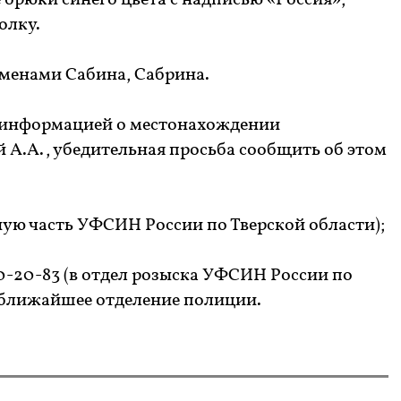
 брюки синего цвета с надписью «Россия»,
олку.
менами Сабина, Сабрина.
информацией о местонахождении
 А.А., убедительная просьба сообщить об этом
рную часть УФСИН России по Тверской области);
050-20-83 (в отдел розыска УФСИН России по
в ближайшее отделение полиции.