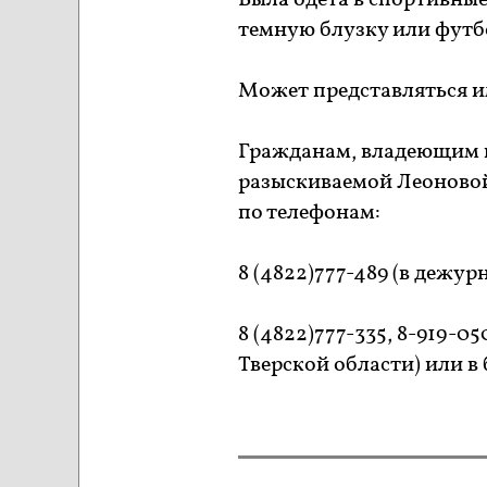
Была одета в спортивные
темную блузку или футб
Может представляться и
Гражданам, владеющим 
разыскиваемой Леоновой
по телефонам:
8 (4822)777-489 (в дежу
8 (4822)777-335, 8-919-
Тверской области) или 