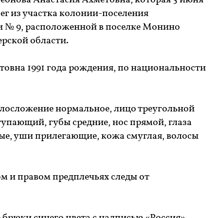
еонова Анастасия Ахметовна, которая 5 июня
ег из участка колонии-поселения
 № 9, расположенной в поселке Монино
ерской области.
товна 1991 года рождения, по национальности
телосложение нормальное, лицо треугольной
упающий, губы средние, нос прямой, глаза
ые, уши прилегающие, кожа смуглая, волосы
м и правом предплечьях следы от
.