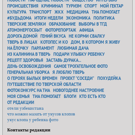
ПРОИСШЕСТВИЯ
КРИМИНАЛ
ТУРИЗМ
СПОРТ
МОЙ ГЕКТАР
КУЛЬТУРА
ТРАНСПОРТ
ЖКХ
МЕДИЦИНА
ТИА ПОМОГАЕТ
#БУДЬДОМА
ИТОГИ НЕДЕЛИ
ЭКОНОМИКА
ПОЛИТИКА
ТВЕРСКИЕ ЗЕМЛЯКИ
ОБРАЗОВАНИЕ
ВЫБОРЫ В ТГД
АТОМЭНЕРГОСБЫТ
ФОТОРЕПОРТАЖ
АФИША
ДОРОГА ДОМОЙ
ГЕНИЙ ВКУСА
НЕ КОРМИ СВАЛКУ
ТВЕРЬ В ЛИЦАХ
КОТОПЕС И КО
ДОМ, В КОТОРОМ Я ЖИВУ
НА ЁЛОЧКУ
ПАРЛАМЕНТ
ЛЮБИМАЯ ДАЧА
ИЗ КАЛИНИНА В ТВЕРЬ
ПОДАРИ УЛЫБКУ РЕБЕНКУ
РЕЦЕПТ ЗДОРОВЬЯ
ЗАСТАВЬ ДУРАКА...
ДЕНЬ ОСВОБОЖДЕНИЯ
САМОЕ ТРОГАТЕЛЬНОЕ ФОТО
ГЕНЕРАЛЬНАЯ УБОРКА
Я ЛЮБЛЮ ТВЕРЬ
О ГЕРОЯХ БЫЛЫХ ВРЕМЕН
ПРОЕКТ "СОСЕДИ"
ПОХУДЕЙКА
ПУТЕШЕСТВИЕ ПО ТВЕРСКОЙ ОБЛАСТИ
ФОТОКОНКУРС НА ТИА
НОВОГОДНЕЕ НАСТРОЕНИЕ
МОЯ СЕМЬЯ
ТИА ПОМОГАЕТ
БЛОГИ
КТО ЕСТЬ КТО
ОТ РЕДАКЦИИ
отели узбекистана
что можно мазать от укусов клопов
укус клопа у ребенка фото
Контакты редакции