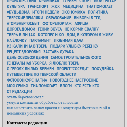
ПРОИСШЕСТВИЯ
КРИМИНАЛ
ТУРИЗМ
СПОРТ
МОЙ ГЕКТАР
КУЛЬТУРА
ТРАНСПОРТ
ЖКХ
МЕДИЦИНА
ТИА ПОМОГАЕТ
#БУДЬДОМА
ИТОГИ НЕДЕЛИ
ЭКОНОМИКА
ПОЛИТИКА
ТВЕРСКИЕ ЗЕМЛЯКИ
ОБРАЗОВАНИЕ
ВЫБОРЫ В ТГД
АТОМЭНЕРГОСБЫТ
ФОТОРЕПОРТАЖ
АФИША
ДОРОГА ДОМОЙ
ГЕНИЙ ВКУСА
НЕ КОРМИ СВАЛКУ
ТВЕРЬ В ЛИЦАХ
КОТОПЕС И КО
ДОМ, В КОТОРОМ Я ЖИВУ
НА ЁЛОЧКУ
ПАРЛАМЕНТ
ЛЮБИМАЯ ДАЧА
ИЗ КАЛИНИНА В ТВЕРЬ
ПОДАРИ УЛЫБКУ РЕБЕНКУ
РЕЦЕПТ ЗДОРОВЬЯ
ЗАСТАВЬ ДУРАКА...
ДЕНЬ ОСВОБОЖДЕНИЯ
САМОЕ ТРОГАТЕЛЬНОЕ ФОТО
ГЕНЕРАЛЬНАЯ УБОРКА
Я ЛЮБЛЮ ТВЕРЬ
О ГЕРОЯХ БЫЛЫХ ВРЕМЕН
ПРОЕКТ "СОСЕДИ"
ПОХУДЕЙКА
ПУТЕШЕСТВИЕ ПО ТВЕРСКОЙ ОБЛАСТИ
ФОТОКОНКУРС НА ТИА
НОВОГОДНЕЕ НАСТРОЕНИЕ
МОЯ СЕМЬЯ
ТИА ПОМОГАЕТ
БЛОГИ
КТО ЕСТЬ КТО
ОТ РЕДАКЦИИ
отель бережки-холл
услуга компании обработка от плесени
как выветрить запах краски из квартиры быстро зимой в
домашних условиях
Контакты редакции