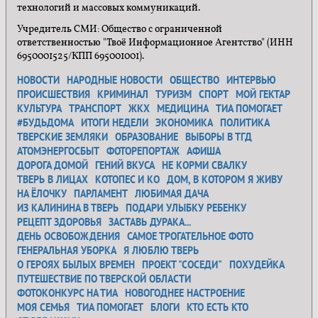
технологий и массовых коммуникаций.
Учредитель СМИ: Общество с ограниченной
ответственностью "Твоё Информационное Агентство" (ИНН
6950001525/КПП 695001001).
НОВОСТИ
НАРОДНЫЕ НОВОСТИ
ОБЩЕСТВО
ИНТЕРВЬЮ
ПРОИСШЕСТВИЯ
КРИМИНАЛ
ТУРИЗМ
СПОРТ
МОЙ ГЕКТАР
КУЛЬТУРА
ТРАНСПОРТ
ЖКХ
МЕДИЦИНА
ТИА ПОМОГАЕТ
#БУДЬДОМА
ИТОГИ НЕДЕЛИ
ЭКОНОМИКА
ПОЛИТИКА
ТВЕРСКИЕ ЗЕМЛЯКИ
ОБРАЗОВАНИЕ
ВЫБОРЫ В ТГД
АТОМЭНЕРГОСБЫТ
ФОТОРЕПОРТАЖ
АФИША
ДОРОГА ДОМОЙ
ГЕНИЙ ВКУСА
НЕ КОРМИ СВАЛКУ
ТВЕРЬ В ЛИЦАХ
КОТОПЕС И КО
ДОМ, В КОТОРОМ Я ЖИВУ
НА ЁЛОЧКУ
ПАРЛАМЕНТ
ЛЮБИМАЯ ДАЧА
ИЗ КАЛИНИНА В ТВЕРЬ
ПОДАРИ УЛЫБКУ РЕБЕНКУ
РЕЦЕПТ ЗДОРОВЬЯ
ЗАСТАВЬ ДУРАКА...
ДЕНЬ ОСВОБОЖДЕНИЯ
САМОЕ ТРОГАТЕЛЬНОЕ ФОТО
ГЕНЕРАЛЬНАЯ УБОРКА
Я ЛЮБЛЮ ТВЕРЬ
О ГЕРОЯХ БЫЛЫХ ВРЕМЕН
ПРОЕКТ "СОСЕДИ"
ПОХУДЕЙКА
ПУТЕШЕСТВИЕ ПО ТВЕРСКОЙ ОБЛАСТИ
ФОТОКОНКУРС НА ТИА
НОВОГОДНЕЕ НАСТРОЕНИЕ
МОЯ СЕМЬЯ
ТИА ПОМОГАЕТ
БЛОГИ
КТО ЕСТЬ КТО