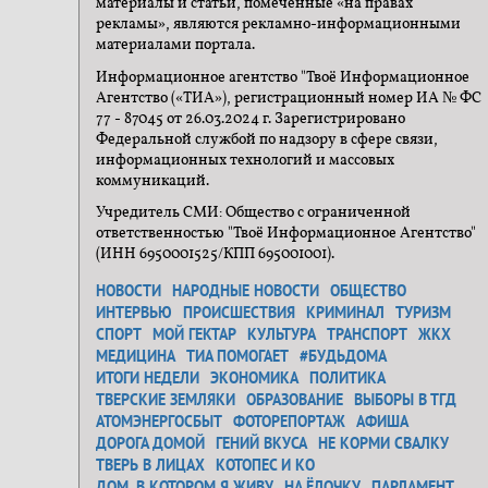
материалы и статьи, помеченные «на правах
рекламы», являются рекламно-информационными
материалами портала.
Информационное агентство "Твоё Информационное
Агентство («ТИА»), регистрационный номер ИА № ФС
77 - 87045 от 26.03.2024 г. Зарегистрировано
Федеральной службой по надзору в сфере связи,
информационных технологий и массовых
коммуникаций.
Учредитель СМИ: Общество с ограниченной
ответственностью "Твоё Информационное Агентство"
(ИНН 6950001525/КПП 695001001).
НОВОСТИ
НАРОДНЫЕ НОВОСТИ
ОБЩЕСТВО
ИНТЕРВЬЮ
ПРОИСШЕСТВИЯ
КРИМИНАЛ
ТУРИЗМ
СПОРТ
МОЙ ГЕКТАР
КУЛЬТУРА
ТРАНСПОРТ
ЖКХ
МЕДИЦИНА
ТИА ПОМОГАЕТ
#БУДЬДОМА
ИТОГИ НЕДЕЛИ
ЭКОНОМИКА
ПОЛИТИКА
ТВЕРСКИЕ ЗЕМЛЯКИ
ОБРАЗОВАНИЕ
ВЫБОРЫ В ТГД
АТОМЭНЕРГОСБЫТ
ФОТОРЕПОРТАЖ
АФИША
ДОРОГА ДОМОЙ
ГЕНИЙ ВКУСА
НЕ КОРМИ СВАЛКУ
ТВЕРЬ В ЛИЦАХ
КОТОПЕС И КО
ДОМ, В КОТОРОМ Я ЖИВУ
НА ЁЛОЧКУ
ПАРЛАМЕНТ