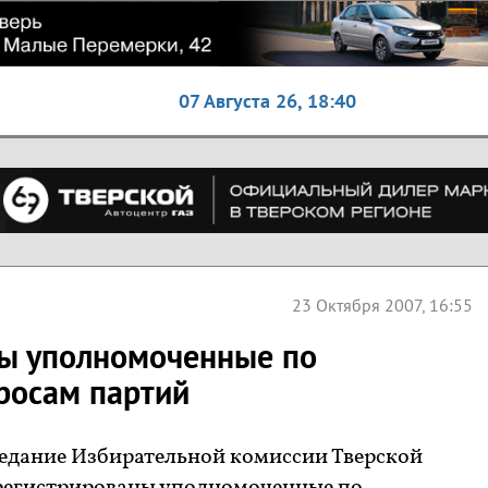
07 Августа 26,
18:40
23 Октября 2007, 16:55
ны уполномоченные по
росам партий
седание Избирательной комиссии Тверской