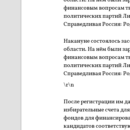
области. На нём были з
финансовым вопросам т
политических партий Ли
Справедливая Россия: Р
Накануне состоялось за
области. На нём были з
финансовым вопросам т
политических партий Ли
Справедливая Россия: Р
\r\n
После регистрации им д
избирательные счета дл
фондов для финансирова
кандидатов соответству