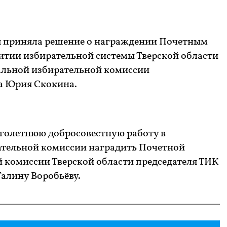
я приняла решение о награждении Почетным
витии избирательной системы Тверской области
альной избирательной комиссии
а Юрия Скокина.
голетнюю добросовестную работу в
ательной комиссии наградить Почетной
 комиссии Тверской области председателя ТИК
алину Воробьёву.