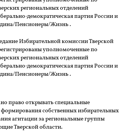
арегистрированы уполномоченные по
верских региональных отделений
берально-демократическая партия России и
одина/Пенсионеры/Жизнь .
седание Избирательной комиссии Тверской
арегистрированы уполномоченные по
верских региональных отделений
берально-демократическая партия России и
одина/Пенсионеры/Жизнь .
ано право открывать специальные
я формирования собственных избирательных
ния агитации за региональные группы
ющие Тверской области.