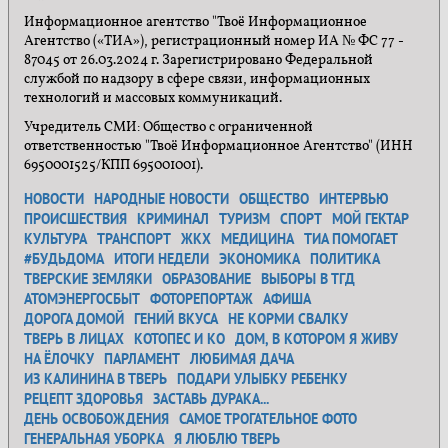
Информационное агентство "Твоё Информационное
Агентство («ТИА»), регистрационный номер ИА № ФС 77 -
87045 от 26.03.2024 г. Зарегистрировано Федеральной
службой по надзору в сфере связи, информационных
технологий и массовых коммуникаций.
Учредитель СМИ: Общество с ограниченной
ответственностью "Твоё Информационное Агентство" (ИНН
6950001525/КПП 695001001).
НОВОСТИ
НАРОДНЫЕ НОВОСТИ
ОБЩЕСТВО
ИНТЕРВЬЮ
ПРОИСШЕСТВИЯ
КРИМИНАЛ
ТУРИЗМ
СПОРТ
МОЙ ГЕКТАР
КУЛЬТУРА
ТРАНСПОРТ
ЖКХ
МЕДИЦИНА
ТИА ПОМОГАЕТ
#БУДЬДОМА
ИТОГИ НЕДЕЛИ
ЭКОНОМИКА
ПОЛИТИКА
ТВЕРСКИЕ ЗЕМЛЯКИ
ОБРАЗОВАНИЕ
ВЫБОРЫ В ТГД
АТОМЭНЕРГОСБЫТ
ФОТОРЕПОРТАЖ
АФИША
ДОРОГА ДОМОЙ
ГЕНИЙ ВКУСА
НЕ КОРМИ СВАЛКУ
ТВЕРЬ В ЛИЦАХ
КОТОПЕС И КО
ДОМ, В КОТОРОМ Я ЖИВУ
НА ЁЛОЧКУ
ПАРЛАМЕНТ
ЛЮБИМАЯ ДАЧА
ИЗ КАЛИНИНА В ТВЕРЬ
ПОДАРИ УЛЫБКУ РЕБЕНКУ
РЕЦЕПТ ЗДОРОВЬЯ
ЗАСТАВЬ ДУРАКА...
ДЕНЬ ОСВОБОЖДЕНИЯ
САМОЕ ТРОГАТЕЛЬНОЕ ФОТО
ГЕНЕРАЛЬНАЯ УБОРКА
Я ЛЮБЛЮ ТВЕРЬ