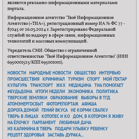
являются рекламно-информационными материалами
портала.
Информационное агентство "Твоё Информационное
Агентство («ТИА»), регистрационный номер ИА № ФС 77 -
87045 от 26.03.2024 г. Зарегистрировано Федеральной
службой по надзору в сфере связи, информационных
технологий и массовых коммуникаций.
Учредитель СМИ: Общество с ограниченной
ответственностью "Твоё Информационное Агентство" (ИНН
6950001525/КПП 695001001).
НОВОСТИ
НАРОДНЫЕ НОВОСТИ
ОБЩЕСТВО
ИНТЕРВЬЮ
ПРОИСШЕСТВИЯ
КРИМИНАЛ
ТУРИЗМ
СПОРТ
МОЙ ГЕКТАР
КУЛЬТУРА
ТРАНСПОРТ
ЖКХ
МЕДИЦИНА
ТИА ПОМОГАЕТ
#БУДЬДОМА
ИТОГИ НЕДЕЛИ
ЭКОНОМИКА
ПОЛИТИКА
ТВЕРСКИЕ ЗЕМЛЯКИ
ОБРАЗОВАНИЕ
ВЫБОРЫ В ТГД
АТОМЭНЕРГОСБЫТ
ФОТОРЕПОРТАЖ
АФИША
ДОРОГА ДОМОЙ
ГЕНИЙ ВКУСА
НЕ КОРМИ СВАЛКУ
ТВЕРЬ В ЛИЦАХ
КОТОПЕС И КО
ДОМ, В КОТОРОМ Я ЖИВУ
НА ЁЛОЧКУ
ПАРЛАМЕНТ
ЛЮБИМАЯ ДАЧА
ИЗ КАЛИНИНА В ТВЕРЬ
ПОДАРИ УЛЫБКУ РЕБЕНКУ
РЕЦЕПТ ЗДОРОВЬЯ
ЗАСТАВЬ ДУРАКА...